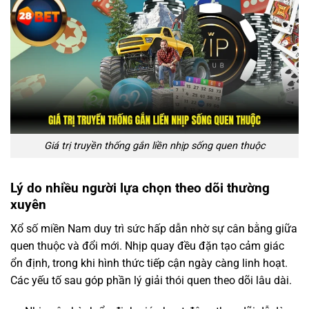
Giá trị truyền thống gắn liền nhịp sống quen thuộc
Lý do nhiều người lựa chọn theo dõi thường
xuyên
Xổ số miền Nam
duy trì sức hấp dẫn nhờ sự cân bằng giữa
quen thuộc và đổi mới. Nhịp quay đều đặn tạo cảm giác
ổn định, trong khi hình thức tiếp cận ngày càng linh hoạt.
Các yếu tố sau góp phần lý giải thói quen theo dõi lâu dài.