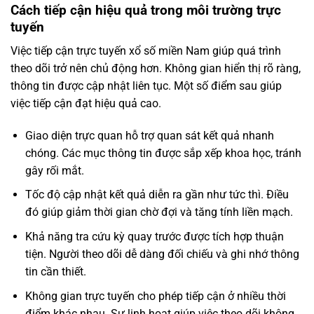
Cách tiếp cận hiệu quả trong môi trường trực
tuyến
Việc tiếp cận trực tuyến
xổ số miền Nam
giúp quá trình
theo dõi trở nên chủ động hơn. Không gian hiển thị rõ ràng,
thông tin được cập nhật liên tục. Một số điểm sau giúp
việc tiếp cận đạt hiệu quả cao.
Giao diện trực quan hỗ trợ quan sát kết quả nhanh
chóng. Các mục thông tin được sắp xếp khoa học, tránh
gây rối mắt.
Tốc độ cập nhật kết quả diễn ra gần như tức thì. Điều
đó giúp giảm thời gian chờ đợi và tăng tính liền mạch.
Khả năng tra cứu kỳ quay trước được tích hợp thuận
tiện. Người theo dõi dễ dàng đối chiếu và ghi nhớ thông
tin cần thiết.
Không gian trực tuyến cho phép tiếp cận ở nhiều thời
điểm khác nhau. Sự linh hoạt giúp việc theo dõi không