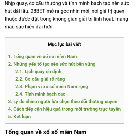
Nhịp quay, cơ cấu thưởng và tính minh bạch tạo nên sức
hút dài lâu. 28BET mở ra góc nhìn mới, nơi giá trị quen
thuộc được đặt trong không gian giải trí linh hoạt, mang
màu sắc hiện đại hơn.
Mục lục bài viết
1.
Tổng quan về xổ số miền Nam
2.
Những yếu tố tạo nên sức hút bền vững
2.1.
Lịch quay ổn định
2.2.
Cơ cấu giải rõ ràng
2.3.
Phạm vi xổ số miền Nam rộng
2.4.
Tính minh bạch cao
3.
Lý do nhiều người lựa chọn theo dõi thường xuyên
4.
Cách tiếp cận hiệu quả trong môi trường trực tuyến
5.
Kết luận
Tổng quan về xổ số miền Nam