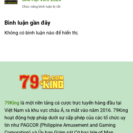
–
Và
Nhất
ở
Chức năng bình luận bị tắt
Hướng
Lưu
Đá
Dẫn
Ý
Gà
Tạo
Quan
Bình luận gần đây
Trường
Tài
Trọng
Thomo
Khoản
–
Không có bình luận nào để hiển thị.
An
Cẩm
Toàn
Nang
Và
Chơi
Tiện
Cá
Lợi
Cược
Cho
Hội
Viên
2026
79King
là một nền tảng cá cược trực tuyến hàng đầu tại
Việt Nam và khu vực châu Á, ra mắt vào năm 2016. 79King
hoạt động hợp pháp dưới sự cấp phép của các tổ chức uy
tín như PAGCOR (Philippine Amusement and Gaming
Corporation) và Ủy ban Giám sát Cờ bạc Isle of Man