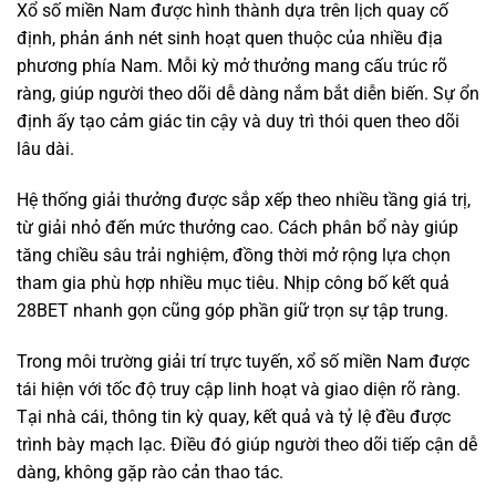
Xổ số miền Nam
được hình thành dựa trên lịch quay cố
định, phản ánh nét sinh hoạt quen thuộc của nhiều địa
phương phía Nam. Mỗi kỳ mở thưởng mang cấu trúc rõ
ràng, giúp người theo dõi dễ dàng nắm bắt diễn biến. Sự ổn
định ấy tạo cảm giác tin cậy và duy trì thói quen theo dõi
lâu dài.
Hệ thống giải thưởng được sắp xếp theo nhiều tầng giá trị,
từ giải nhỏ đến mức thưởng cao. Cách phân bổ này giúp
tăng chiều sâu trải nghiệm, đồng thời mở rộng lựa chọn
tham gia phù hợp nhiều mục tiêu. Nhịp công bố kết quả
28BET
nhanh gọn cũng góp phần giữ trọn sự tập trung.
Trong môi trường giải trí trực tuyến,
xổ số miền Nam
được
tái hiện với tốc độ truy cập linh hoạt và giao diện rõ ràng.
Tại nhà cái, thông tin kỳ quay, kết quả và tỷ lệ đều được
trình bày mạch lạc. Điều đó giúp người theo dõi tiếp cận dễ
dàng, không gặp rào cản thao tác.