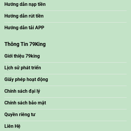
Hướng dẫn nạp tiền
Hướng dẫn rút tiền
Hướng dẫn tải APP
Thông Tin 79King
Giới thiệu 79king
Lịch sử phát triển
Giấy phép hoạt động
Chính sách đại lý
Chính sách bảo mật
Quyền riêng tư
Liên Hệ