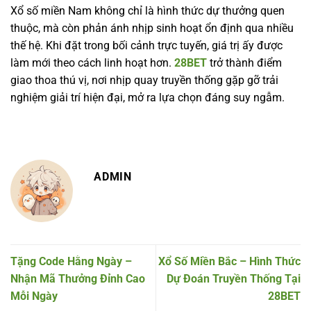
Xổ số miền Nam
không chỉ là hình thức dự thưởng quen
thuộc, mà còn phản ánh nhịp sinh hoạt ổn định qua nhiều
thế hệ. Khi đặt trong bối cảnh trực tuyến, giá trị ấy được
làm mới theo cách linh hoạt hơn.
28BET
trở thành điểm
giao thoa thú vị, nơi nhịp quay truyền thống gặp gỡ trải
nghiệm giải trí hiện đại, mở ra lựa chọn đáng suy ngẫm.
ADMIN
Tặng Code Hằng Ngày –
Xổ Số Miền Bắc – Hình Thức
Nhận Mã Thưởng Đỉnh Cao
Dự Đoán Truyền Thống Tại
Mỗi Ngày
28BET