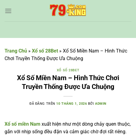
Chuyển
đến
nội
dung
Trang Chủ
»
Xổ số 28Bet
»
Xổ Số Miền Nam – Hình Thức
Chơi Truyền Thống Được Ưa Chuộng
XỔ SỐ 28BET
Xổ Số Miền Nam – Hình Thức Chơi
Truyền Thống Được Ưa Chuộng
ĐÃ ĐĂNG TRÊN
10 THÁNG 1, 2026
BỞI
ADMIN
Xổ số miền Nam
xuất hiện như một dòng chảy quen thuộc,
gắn với nhịp sống đều đặn và cảm giác chờ đợi rất riêng.