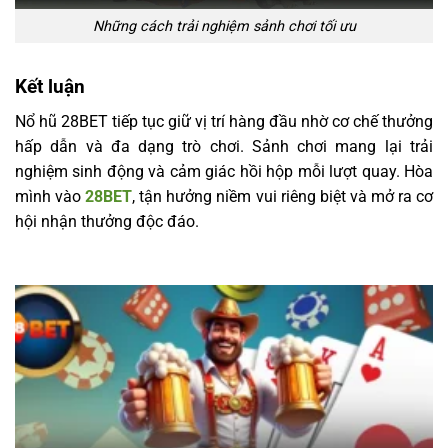
Những cách trải nghiệm sảnh chơi tối ưu
Kết luận
Nổ hũ 28BET
tiếp tục giữ vị trí hàng đầu nhờ cơ chế thưởng
hấp dẫn và đa dạng trò chơi. Sảnh chơi mang lại trải
nghiệm sinh động và cảm giác hồi hộp mỗi lượt quay. Hòa
mình vào
28BET
, tận hưởng niềm vui riêng biệt và mở ra cơ
hội nhận thưởng độc đáo.