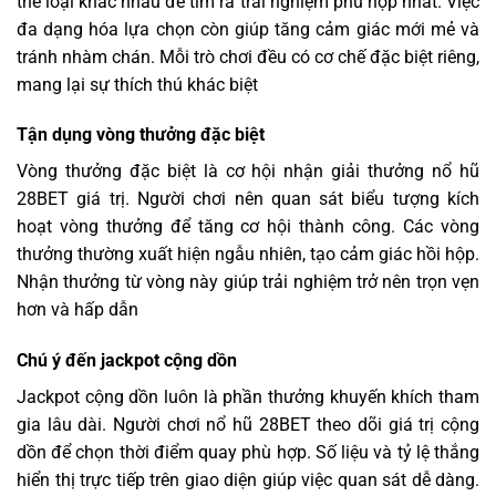
thể loại khác nhau để tìm ra trải nghiệm phù hợp nhất. Việc
đa dạng hóa lựa chọn còn giúp tăng cảm giác mới mẻ và
tránh nhàm chán. Mỗi trò chơi đều có cơ chế đặc biệt riêng,
mang lại sự thích thú khác biệt
Tận dụng vòng thưởng đặc biệt
Vòng thưởng đặc biệt là cơ hội nhận giải thưởng
nổ hũ
28BET
giá trị. Người chơi nên quan sát biểu tượng kích
hoạt vòng thưởng để tăng cơ hội thành công. Các vòng
thưởng thường xuất hiện ngẫu nhiên, tạo cảm giác hồi hộp.
Nhận thưởng từ vòng này giúp trải nghiệm trở nên trọn vẹn
hơn và hấp dẫn
Chú ý đến jackpot cộng dồn
Jackpot cộng dồn luôn là phần thưởng khuyến khích tham
gia lâu dài. Người chơi
nổ hũ 28BET
theo dõi giá trị cộng
dồn để chọn thời điểm quay phù hợp. Số liệu và tỷ lệ thắng
hiển thị trực tiếp trên giao diện giúp việc quan sát dễ dàng.