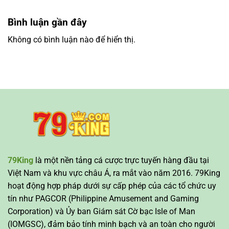
Đá
Dẫn
Ý
Gà
Tạo
Quan
Bình luận gần đây
Trường
Tài
Trọng
Thomo
Khoản
–
Không có bình luận nào để hiển thị.
An
Cẩm
Toàn
Nang
Và
Chơi
Tiện
Cá
Lợi
Cược
Cho
Hội
Viên
2026
79King
là một nền tảng cá cược trực tuyến hàng đầu tại
Việt Nam và khu vực châu Á, ra mắt vào năm 2016. 79King
hoạt động hợp pháp dưới sự cấp phép của các tổ chức uy
tín như PAGCOR (Philippine Amusement and Gaming
Corporation) và Ủy ban Giám sát Cờ bạc Isle of Man
(IOMGSC), đảm bảo tính minh bạch và an toàn cho người