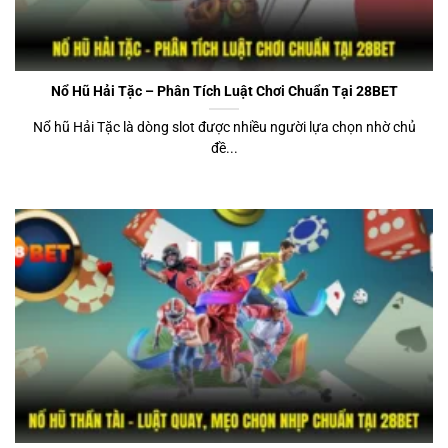
Nổ Hũ Hải Tặc – Phân Tích Luật Chơi Chuẩn Tại 28BET
Nổ hũ Hải Tặc là dòng slot được nhiều người lựa chọn nhờ chủ
đề...