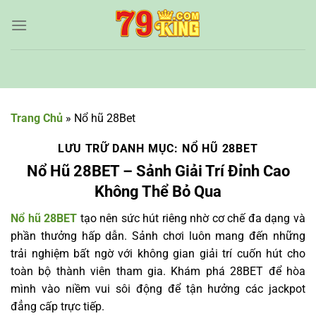
Chuyển
đến
nội
dung
Trang Chủ
»
Nổ hũ 28Bet
LƯU TRỮ DANH MỤC:
NỔ HŨ 28BET
Nổ Hũ 28BET – Sảnh Giải Trí Đỉnh Cao
Không Thể Bỏ Qua
Nổ hũ 28BET
tạo nên sức hút riêng nhờ cơ chế đa dạng và
phần thưởng hấp dẫn. Sảnh chơi luôn mang đến những
trải nghiệm bất ngờ với không gian giải trí cuốn hút cho
toàn bộ thành viên tham gia. Khám phá 28BET để hòa
mình vào niềm vui sôi động để tận hưởng các jackpot
đẳng cấp trực tiếp.