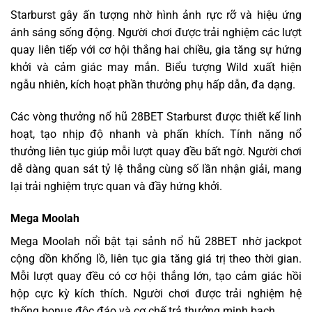
Starburst gây ấn tượng nhờ hình ảnh rực rỡ và hiệu ứng
ánh sáng sống động. Người chơi được trải nghiệm các lượt
quay liên tiếp với cơ hội thắng hai chiều, gia tăng sự hứng
khởi và cảm giác may mắn. Biểu tượng Wild xuất hiện
ngẫu nhiên, kích hoạt phần thưởng phụ hấp dẫn, đa dạng.
Các vòng thưởng
nổ hũ 28BET
Starburst được thiết kế linh
hoạt, tạo nhịp độ nhanh và phấn khích. Tính năng nổ
thưởng liên tục giúp mỗi lượt quay đều bất ngờ. Người chơi
dễ dàng quan sát tỷ lệ thắng cùng số lần nhận giải, mang
lại trải nghiệm trực quan và đầy hứng khởi.
Mega Moolah
Mega Moolah nổi bật tại sảnh
nổ hũ 28BET
nhờ jackpot
cộng dồn khổng lồ, liên tục gia tăng giá trị theo thời gian.
Mỗi lượt quay đều có cơ hội thắng lớn, tạo cảm giác hồi
hộp cực kỳ kích thích. Người chơi được trải nghiệm hệ
thống bonus độc đáo và cơ chế trả thưởng minh bạch