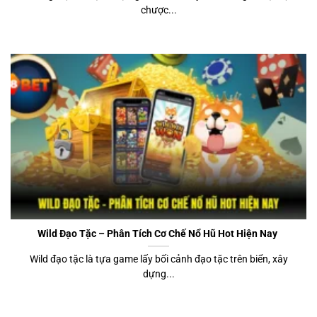
chược...
Wild Đạo Tặc – Phân Tích Cơ Chế Nổ Hũ Hot Hiện Nay
Wild đạo tặc là tựa game lấy bối cảnh đạo tặc trên biển, xây
dựng...