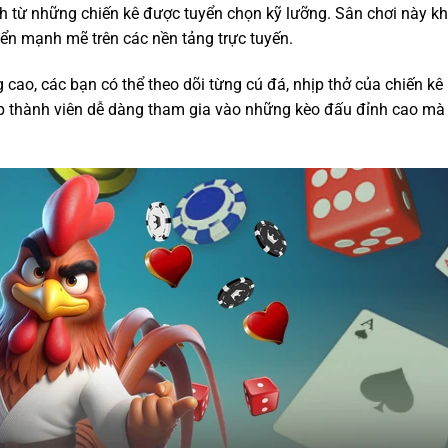
ính từ những chiến kê được tuyển chọn kỹ lưỡng. Sân chơi này 
riển mạnh mẽ trên các nền tảng trực tuyến.
 cao, các bạn có thể theo dõi từng cú đá, nhịp thở của chiến kê 
iúp thành viên dễ dàng tham gia vào những kèo đấu đỉnh cao m