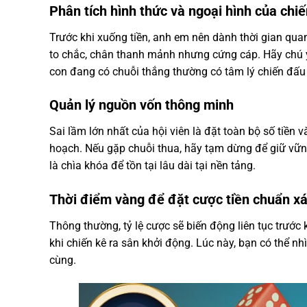
Phân tích hình thức và ngoại hình của chi
Trước khi xuống tiền, anh em nên dành thời gian quan
to chắc, chân thanh mảnh nhưng cứng cáp. Hãy chú ý
con đang có chuỗi thắng thường có tâm lý chiến đấu r
Quản lý nguồn vốn thông minh
Sai lầm lớn nhất của hội viên là đặt toàn bộ số tiền
hoạch. Nếu gặp chuỗi thua, hãy tạm dừng để giữ vững
là chìa khóa để tồn tại lâu dài tại nền tảng.
Thời điểm vàng để đặt cược tiền chuẩn x
Thông thường, tỷ lệ cược sẽ biến động liên tục trướ
khi chiến kê ra sân khởi động. Lúc này, bạn có thể n
cùng.