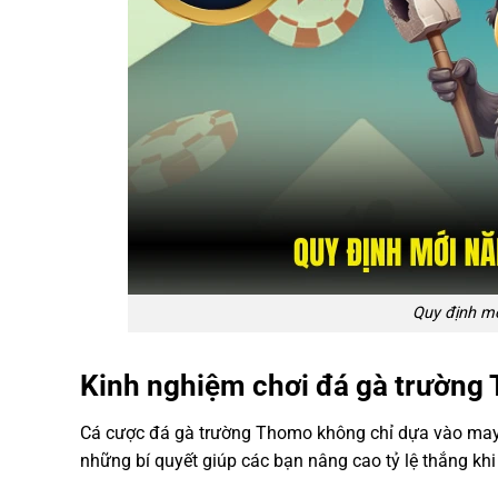
Quy định mớ
Kinh nghiệm chơi đá gà trường
Cá cược
đá gà trường Thomo
không chỉ dựa vào may 
những bí quyết giúp các bạn nâng cao tỷ lệ thắng khi