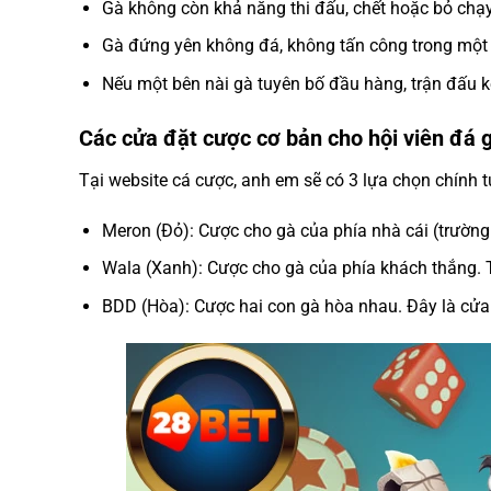
Gà không còn khả năng thi đấu, chết hoặc bỏ chạy
Gà đứng yên không đá, không tấn công trong một k
Nếu một bên nài gà tuyên bố đầu hàng, trận đấu kế
Các cửa đặt cược cơ bản cho hội viên đá
Tại website cá cược, anh em sẽ có 3 lựa chọn chính 
Meron (Đỏ): Cược cho gà của phía nhà cái (trườn
Wala (Xanh): Cược cho gà của phía khách thắng. 
BDD (Hòa): Cược hai con gà hòa nhau. Đây là cửa c