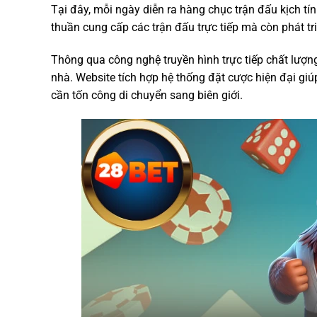
Tại đây, mỗi ngày diễn ra hàng chục trận đấu kịch t
thuần cung cấp các trận đấu trực tiếp mà còn phát t
Thông qua công nghệ truyền hình trực tiếp chất lượng
nhà. Website tích hợp hệ thống đặt cược hiện đại g
cần tốn công di chuyển sang biên giới.