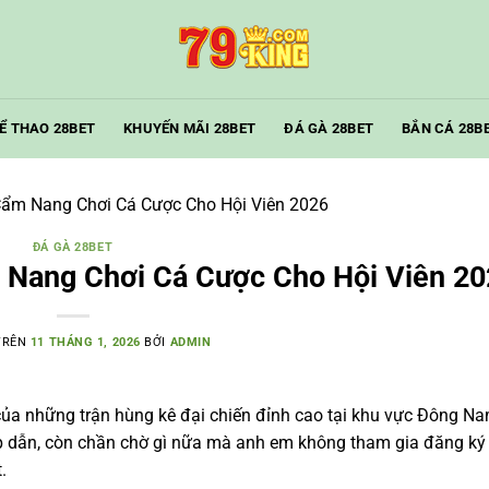
Ể THAO 28BET
KHUYẾN MÃI 28BET
ĐÁ GÀ 28BET
BẮN CÁ 28B
ẩm Nang Chơi Cá Cược Cho Hội Viên 2026
ĐÁ GÀ 28BET
Nang Chơi Cá Cược Cho Hội Viên 20
TRÊN
11 THÁNG 1, 2026
BỞI
ADMIN
 của những trận hùng kê đại chiến đỉnh cao tại khu vực Đông Na
p dẫn, còn chần chờ gì nữa mà anh em không tham gia đăng ký 
t.