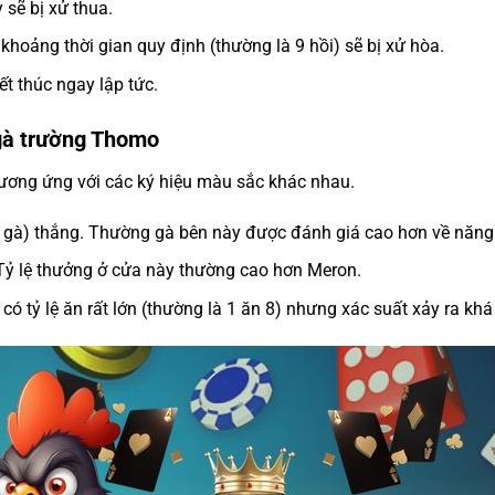
 sẽ bị xử thua.
hoảng thời gian quy định (thường là 9 hồi) sẽ bị xử hòa.
t thúc ngay lập tức.
 gà trường Thomo
tương ứng với các ký hiệu màu sắc khác nhau.
g gà) thắng. Thường gà bên này được đánh giá cao hơn về năng 
Tỷ lệ thưởng ở cửa này thường cao hơn Meron.
ó tỷ lệ ăn rất lớn (thường là 1 ăn 8) nhưng xác suất xảy ra khá