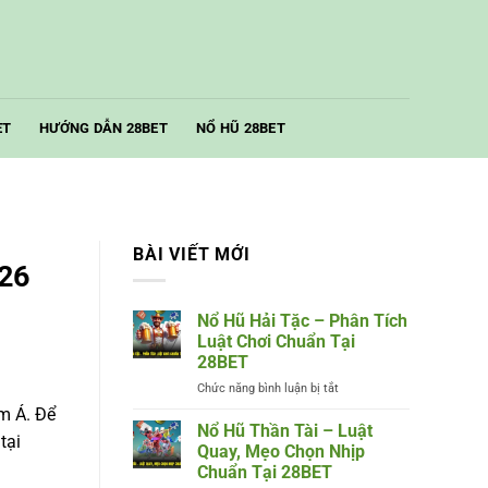
ET
HƯỚNG DẪN 28BET
NỔ HŨ 28BET
BÀI VIẾT MỚI
26
Nổ Hũ Hải Tặc – Phân Tích
Luật Chơi Chuẩn Tại
28BET
ở
Chức năng bình luận bị tắt
Nổ
m Á. Để
Hũ
Nổ Hũ Thần Tài – Luật
tại
Hải
Quay, Mẹo Chọn Nhịp
Tặc
Chuẩn Tại 28BET
–