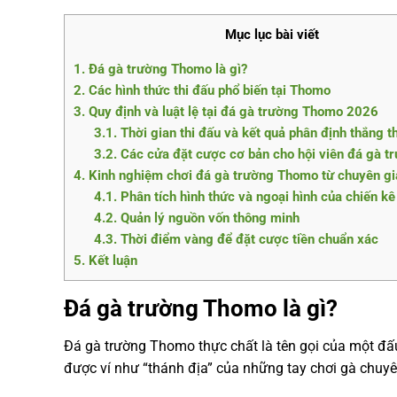
Mục lục bài viết
1.
Đá gà trường Thomo là gì?
2.
Các hình thức thi đấu phổ biến tại Thomo
3.
Quy định và luật lệ tại đá gà trường Thomo 2026
3.1.
Thời gian thi đấu và kết quả phân định thắng t
3.2.
Các cửa đặt cược cơ bản cho hội viên đá gà 
4.
Kinh nghiệm chơi đá gà trường Thomo từ chuyên gi
4.1.
Phân tích hình thức và ngoại hình của chiến kê
4.2.
Quản lý nguồn vốn thông minh
4.3.
Thời điểm vàng để đặt cược tiền chuẩn xác
5.
Kết luận
Đá gà trường Thomo là gì?
Đá gà trường Thomo
thực chất là tên gọi của một đ
được ví như “thánh địa” của những tay chơi gà chuyê