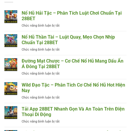
Nổ Hũ Hải Tặc – Phân Tích Luật Chơi Chuẩn Tại
28BET
ở
Chức năng bình luận bị tắt
Nổ
Hũ
Nổ Hũ Thần Tài – Luật Quay, Mẹo Chọn Nhịp
Hải
Chuẩn Tại 28BET
Tặc
ở
Chức năng bình luận bị tắt
–
Nổ
Phân
Hũ
Đường Mạt Chược – Cơ Chế Nổ Hũ Mang Dấu Ấn
Tích
Thần
Luật
Á Đông Tại 28BET
Tài
Chơi
ở
Chức năng bình luận bị tắt
–
Chuẩn
Đường
Luật
Tại
Mạt
Wild Đạo Tặc – Phân Tích Cơ Chế Nổ Hũ Hot Hiện
Quay,
28BET
Chược
Mẹo
Nay
–
Chọn
ở
Chức năng bình luận bị tắt
Cơ
Nhịp
Wild
Chế
Chuẩn
Đạo
Tải App 28BET Nhanh Gọn Và An Toàn Trên Điện
Nổ
Tại
Tặc
Hũ
Thoại Di Động
28BET
–
Mang
ở
Chức năng bình luận bị tắt
Phân
Dấu
Tải
Tích
Ấn