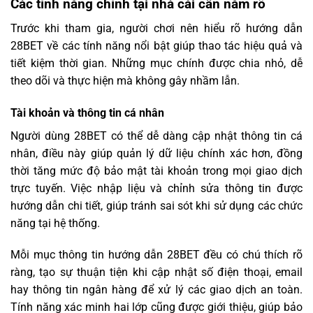
Các tính năng chính tại nhà cái cần nắm rõ
Trước khi tham gia, người chơi nên hiểu rõ
hướng dẫn
28BET
về các tính năng nổi bật giúp thao tác hiệu quả và
tiết kiệm thời gian. Những mục chính được chia nhỏ, dễ
theo dõi và thực hiện mà không gây nhầm lẫn.
Tài khoản và thông tin cá nhân
Người dùng
28BET
có thể dễ dàng cập nhật thông tin cá
nhân, điều này giúp quản lý dữ liệu chính xác hơn, đồng
thời tăng mức độ bảo mật tài khoản trong mọi giao dịch
trực tuyến. Việc nhập liệu và chỉnh sửa thông tin được
hướng dẫn chi tiết, giúp tránh sai sót khi sử dụng các chức
năng tại hệ thống.
Mỗi mục thông tin
hướng dẫn 28BET
đều có chú thích rõ
ràng, tạo sự thuận tiện khi cập nhật số điện thoại, email
hay thông tin ngân hàng để xử lý các giao dịch an toàn.
Tính năng xác minh hai lớp cũng được giới thiệu, giúp bảo