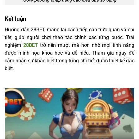
Gợi ý phương pháp nâng cao hiệu quả sử dụng
Kết luận
Hướng dẫn 28BET
mang lại cách tiếp cận trực quan và chi
tiết, giúp người chơi thao tác chính xác từng bước. Trải
nghiệm
28BET
trở nên mượt mà hơn nhờ mọi tính năng
được minh họa khoa học và dễ hiểu. Tham gia ngay để
cảm nhận sự khác biệt trong từng chi tiết được thiết kế đặc
biệt.