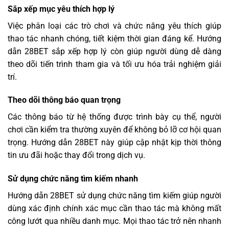
Sắp xếp mục yêu thích hợp lý
Việc phân loại các trò chơi và chức năng yêu thích giúp
thao tác nhanh chóng, tiết kiệm thời gian đáng kể.
Hướng
dẫn 28BET
sắp xếp hợp lý còn giúp người dùng dễ dàng
theo dõi tiến trình tham gia và tối ưu hóa trải nghiệm giải
trí.
Theo dõi thông báo quan trọng
Các thông báo từ hệ thống được trình bày cụ thể, người
chơi cần kiểm tra thường xuyên để không bỏ lỡ cơ hội quan
trọng.
Hướng dẫn 28BET
này giúp cập nhật kịp thời thông
tin ưu đãi hoặc thay đổi trong dịch vụ.
Sử dụng chức năng tìm kiếm nhanh
Hướng dẫn 28BET
sử dụng chức năng tìm kiếm giúp người
dùng xác định chính xác mục cần thao tác mà không mất
công lướt qua nhiều danh mục. Mọi thao tác trở nên nhanh