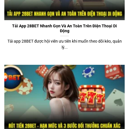
Tải App 28BET Nhanh Gọn Và An Toàn Trên Điện Thoại Di
Động
Tải app 28BET được hội viên ưu tiên khi muốn theo dõi kèo, quản
lý...