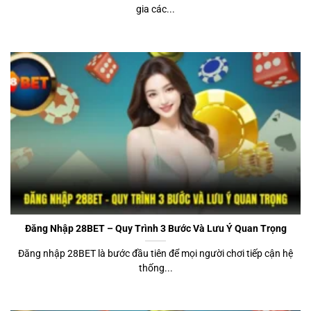
gia các...
Đăng Nhập 28BET – Quy Trình 3 Bước Và Lưu Ý Quan Trọng
Đăng nhập 28BET là bước đầu tiên để mọi người chơi tiếp cận hệ
thống...