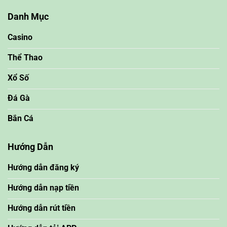
Danh Mục
Casino
Thể Thao
Xổ Số
Đá Gà
Bắn Cá
Hướng Dẫn
Hướng dẫn đăng ký
Hướng dẫn nạp tiền
Hướng dẫn rút tiền