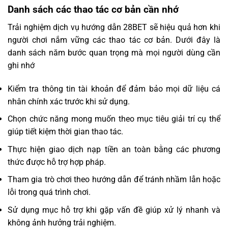
Danh sách các thao tác cơ bản cần nhớ
Trải nghiệm dịch vụ
hướng dẫn 28BET
sẽ hiệu quả hơn khi
người chơi nắm vững các thao tác cơ bản. Dưới đây là
danh sách năm bước quan trọng mà mọi người dùng cần
ghi nhớ
Kiểm tra thông tin tài khoản để đảm bảo mọi dữ liệu cá
nhân chính xác trước khi sử dụng.
Chọn chức năng mong muốn theo mục tiêu giải trí cụ thể
giúp tiết kiệm thời gian thao tác.
Thực hiện giao dịch nạp tiền an toàn bằng các phương
thức được hỗ trợ hợp pháp.
Tham gia trò chơi theo hướng dẫn để tránh nhầm lẫn hoặc
lỗi trong quá trình chơi.
Sử dụng mục hỗ trợ khi gặp vấn đề giúp xử lý nhanh và
không ảnh hưởng trải nghiệm.