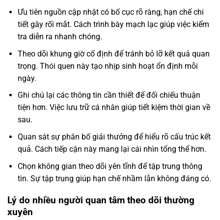
Ưu tiên nguồn cập nhật có bố cục rõ ràng, hạn chế chi
tiết gây rối mắt. Cách trình bày mạch lạc giúp việc kiểm
tra diễn ra nhanh chóng.
Theo dõi khung giờ cố định để tránh bỏ lỡ kết quả quan
trọng. Thói quen này tạo nhịp sinh hoạt ổn định mỗi
ngày.
Ghi chú lại các thông tin cần thiết để đối chiếu thuận
tiện hơn. Việc lưu trữ cá nhân giúp tiết kiệm thời gian về
sau.
Quan sát sự phân bố giải thưởng để hiểu rõ cấu trúc kết
quả. Cách tiếp cận này mang lại cái nhìn tổng thể hơn.
Chọn không gian theo dõi yên tĩnh để tập trung thông
tin. Sự tập trung giúp hạn chế nhầm lẫn không đáng có.
Lý do nhiều người quan tâm theo dõi thường
xuyên