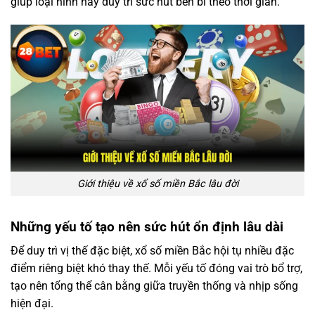
giúp loại hình này duy trì sức hút bền bỉ theo thời gian.
Giới thiệu về xổ số miền Bắc lâu đời
Những yếu tố tạo nên sức hút ổn định lâu dài
Để duy trì vị thế đặc biệt,
xổ số miền Bắc
hội tụ nhiều đặc
điểm riêng biệt khó thay thế. Mỗi yếu tố đóng vai trò bổ trợ,
tạo nên tổng thể cân bằng giữa truyền thống và nhịp sống
hiện đại.