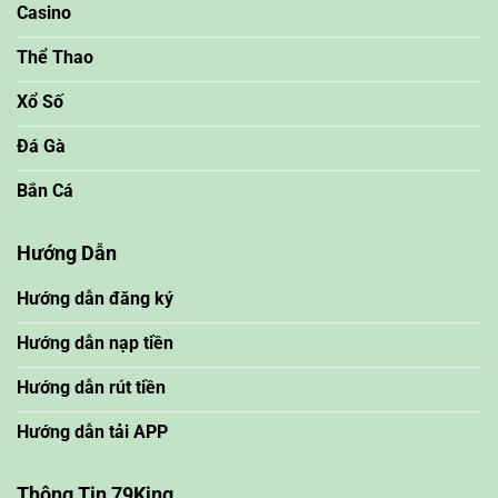
Casino
Thể Thao
Xổ Số
Đá Gà
Bắn Cá
Hướng Dẫn
Hướng dẫn đăng ký
Hướng dẫn nạp tiền
Hướng dẫn rút tiền
Hướng dẫn tải APP
Thông Tin 79King