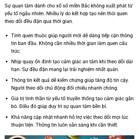
Sự quan tâm dành cho
xổ số miền Bắc
không xuất phát từ
yếu tố ngẫu nhiên. Nhiều lý do kết hợp tạo nên thói quen
theo dõi đều đặn qua thời gian.
Tính quen thuộc giúp người mới dễ dàng tiếp cận thông
tin ban đầu. Không cần nhiều thời gian làm quen cấu
trúc.
Nhịp quay ổn định tạo cảm giác an tâm khi theo dõi dài
hạn. Sự đều đặn mang lại trải nghiệm nhất quán.
Thông tin kết quả dễ kiểm chứng giúp tăng độ tin cậy.
Người theo dõi chủ động đối chiếu nhanh chóng.
Giá trị tinh thần từ yếu tố truyền thống tạo cảm giác gắn
bó. Điều đó giúp duy trì sự quan tâm bền bỉ.
Khả năng cập nhật nhanh hỗ trợ việc theo dõi mọi lúc
thuận tiện. Thông tin luôn sẵn sàng khi cần thiết.