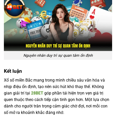
Nguyên nhân duy trì sự quan tâm ổn định
Kết luận
Xổ số miền Bắc
mang trong mình chiều sâu văn hóa và
nhịp điệu ổn định, tạo nên sức hút khó thay thế. Không
gian giải trí tại
28BET
góp phần tái hiện trọn vẹn giá trị
quen thuộc theo cách tiếp cận tinh gọn hơn. Một lựa chọn
dành cho người trân trọng cảm giác chờ đợi, nơi mỗi con
số mở ra khoảnh khắc đáng nhớ.