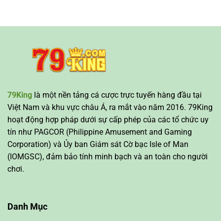
Chơi
Tiện
Cá
Lợi
Cược
Cho
Hội
Viên
2026
79King
là một nền tảng cá cược trực tuyến hàng đầu tại
Việt Nam và khu vực châu Á, ra mắt vào năm 2016. 79King
hoạt động hợp pháp dưới sự cấp phép của các tổ chức uy
tín như PAGCOR (Philippine Amusement and Gaming
Corporation) và Ủy ban Giám sát Cờ bạc Isle of Man
(IOMGSC), đảm bảo tính minh bạch và an toàn cho người
chơi.
Danh Mục