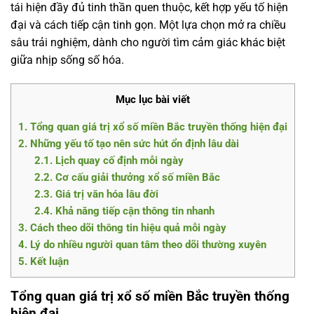
tái hiện đầy đủ tinh thần quen thuộc, kết hợp yếu tố hiện
đại và cách tiếp cận tinh gọn. Một lựa chọn mở ra chiều
sâu trải nghiệm, dành cho người tìm cảm giác khác biệt
giữa nhịp sống số hóa.
Mục lục bài viết
1.
Tổng quan giá trị xổ số miền Bắc truyền thống hiện đại
2.
Những yếu tố tạo nên sức hút ổn định lâu dài
2.1.
Lịch quay cố định mỗi ngày
2.2.
Cơ cấu giải thưởng xổ số miền Bắc
2.3.
Giá trị văn hóa lâu đời
2.4.
Khả năng tiếp cận thông tin nhanh
3.
Cách theo dõi thông tin hiệu quả mỗi ngày
4.
Lý do nhiều người quan tâm theo dõi thường xuyên
5.
Kết luận
Tổng quan giá trị xổ số miền Bắc truyền thống
hiện đại