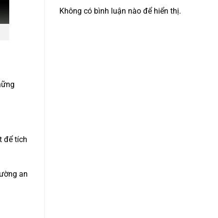
–
Toàn
Không có bình luận nào để hiển thị.
Cẩm
Và
Nang
Tiện
Chơi
Lợi
Cá
Cược
Cho
Hội
Viên
2026
những
 để tích
rường an