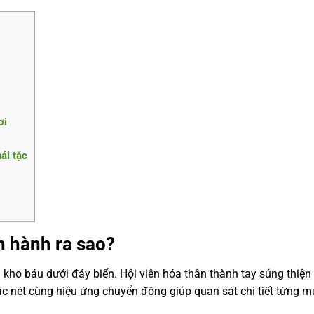
ơi
ải tặc
n hành ra sao?
ho báu dưới đáy biển. Hội viên hóa thân thành tay súng thiện 
ắc nét cùng hiệu ứng chuyển động giúp quan sát chi tiết từng mụ