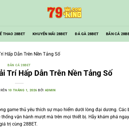
Ể THAO 28BET
KHUYẾN MÃI 28BET
ĐÁ GÀ 28BET
BẮN CÁ 28B
Trí Hấp Dẫn Trên Nền Tảng Số
BẮN CÁ 28BET
ải Trí Hấp Dẫn Trên Nền Tảng Số
TRÊN
10 THÁNG 1, 2026
BỞI
ADMIN
ồng game thủ yêu thích sự mạo hiểm dưới lòng đại dương. Các 
 thống vận hành mượt mà trên mọi thiết bị. Hãy khám phá ngay 
giá trị cùng
28BET
.