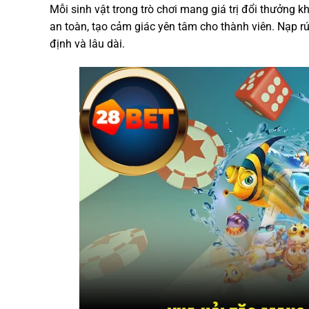
Mỗi sinh vật trong trò chơi mang giá trị đổi thưởng 
an toàn, tạo cảm giác yên tâm cho thành viên. Nạp r
định và lâu dài.