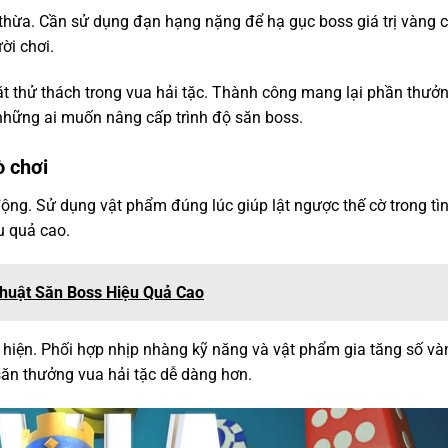
thừa. Cần sử dụng đạn hạng nặng để hạ gục boss giá trị vàng 
ời chơi.
ặt thử thách trong
vua hải tặc
. Thành công mang lại phần thưở
 những ai muốn nâng cấp trình độ săn boss.
ò chơi
động. Sử dụng vật phẩm đúng lúc giúp lật ngược thế cờ trong t
u quả cao.
Thuật Săn Boss Hiệu Quả Cao
t hiện. Phối hợp nhịp nhàng kỹ năng và vật phẩm gia tăng số và
 săn thưởng
vua hải tặc
dễ dàng hơn.