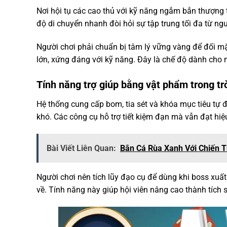
Nơi hội tụ các cao thủ với kỹ năng ngắm bắn thượng 
độ di chuyển nhanh đòi hỏi sự tập trung tối đa từ ngư
Người chơi phải chuẩn bị tâm lý vững vàng để đối m
lớn, xứng đáng với kỹ năng. Đây là chế độ dành cho
Tính năng trợ giúp bằng vật phẩm trong tr
Hệ thống cung cấp bom, tia sét và khóa mục tiêu tự 
khó. Các công cụ hỗ trợ tiết kiệm đạn mà vẫn đạt hiệ
Bài Viết Liên Quan:
Bắn Cá Rùa Xanh Với Chiến 
Người chơi nên tích lũy đạo cụ để dùng khi boss xuấ
về. Tính năng này giúp hội viên nâng cao thành tích