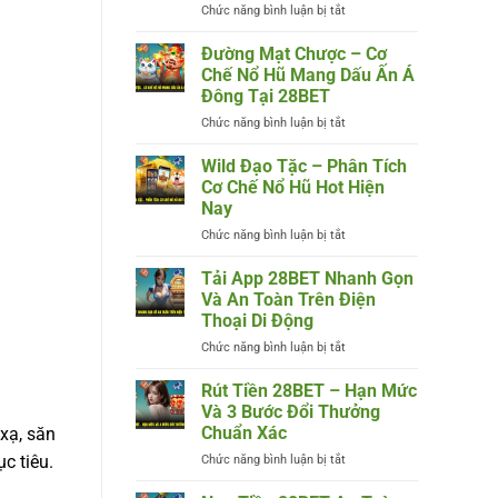
ở
Chức năng bình luận bị tắt
Phân
Nổ
Tích
Hũ
Luật
Đường Mạt Chược – Cơ
Thần
Chơi
Chế Nổ Hũ Mang Dấu Ấn Á
Tài
Chuẩn
Đông Tại 28BET
–
Tại
ở
Chức năng bình luận bị tắt
Luật
28BET
Đường
Quay,
Mạt
Mẹo
Wild Đạo Tặc – Phân Tích
Chược
Chọn
Cơ Chế Nổ Hũ Hot Hiện
–
Nhịp
Nay
Cơ
Chuẩn
ở
Chức năng bình luận bị tắt
Chế
Tại
Wild
Nổ
28BET
Đạo
Hũ
Tải App 28BET Nhanh Gọn
Tặc
Mang
Và An Toàn Trên Điện
–
Dấu
Thoại Di Động
Phân
Ấn
ở
Chức năng bình luận bị tắt
Tích
Á
Tải
Cơ
Đông
App
Chế
Tại
Rút Tiền 28BET – Hạn Mức
28BET
Nổ
28BET
Và 3 Bước Đổi Thưởng
Nhanh
Hũ
Chuẩn Xác
xạ, săn
Gọn
Hot
c tiêu.
ở
Chức năng bình luận bị tắt
Và
Hiện
Rút
An
Nay
Tiền
Toàn