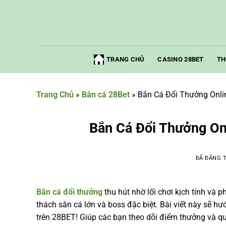
Chuyển
đến
nội
dung
TRANG CHỦ
CASINO 28BET
TH
Trang Chủ
»
Bắn cá 28Bet
»
Bắn Cá Đổi Thưởng Onli
Bắn Cá Đổi Thưởng On
ĐÃ ĐĂNG 
Bắn cá đổi thưởng
thu hút nhờ lối chơi kịch tính và
thách săn cá lớn và boss đặc biệt. Bài viết này sẽ 
trên
28BET
! Giúp các bạn theo dõi điểm thưởng và qu