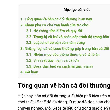
Mục lục bài viết
1.
Tổng quan về bắn cá đổi thưởng hiện nay
2.
Khám phá cơ chế vận hành của trò chơi
2.1.
Hệ thống tính điểm và quy đổi
2.2.
Trang bị vũ khí và phân cấp trình độ trong bắn
2.3.
Luật chơi cơ bản cần nắm vững
3.
Những loại cá và boss thường gặp trong bắn cá đổi
3.1.
Nhóm mục tiêu thông thường và tỷ lệ ăn
3.2.
Sinh vật quý hiếm và cá lớn
3.3.
Boss đặc biệt và cách hạ gục nhanh
4.
Kết luận
Tổng quan về bắn cá đổi thưởng
Hiện nay,
bắn cá đổi thưởng
xuất hiện phổ biến trên n
chơi thiết kế chế độ đa dạng, từ mức độ đơn giản ch
chuyên nghiệp. Mỗi website đều chú trọng giao diện