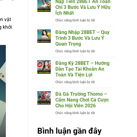
Nạp Tiền 28BET An Toàn
28BET
Trên
Chỉ 3 Bước Và Lưu Ý Hữu
–
Điện
Ích Nhất
Hạn
Thoại
n vật
ở
Chức năng bình luận bị tắt
Mức
Di
Nạp
Và
Động
g khởi
Tiền
3
Đăng Nhập 28BET – Quy
28BET
Bước
Trình 3 Bước Và Lưu Ý
An
Đổi
Quan Trọng
Toàn
Thưởng
ở
Chức năng bình luận bị tắt
Chỉ
Chuẩn
Đăng
3
Xác
Nhập
Bước
Đăng Ký 28BET – Hướng
28BET
Và
Dẫn Tạo Tài Khoản An
–
Lưu
Toàn Và Tiện Lợi
Quy
Ý
ở
Chức năng bình luận bị tắt
Trình
Hữu
Đăng
3
Ích
Ký
Bước
Nhất
Đá Gà Trường Thomo –
28BET
Và
Cẩm Nang Chơi Cá Cược
–
Lưu
Cho Hội Viên 2026
Hướng
Ý
ở
Chức năng bình luận bị tắt
Dẫn
Quan
Đá
Tạo
Trọng
Gà
Tài
Bình luận gần đây
Trường
Khoản
Thomo
An