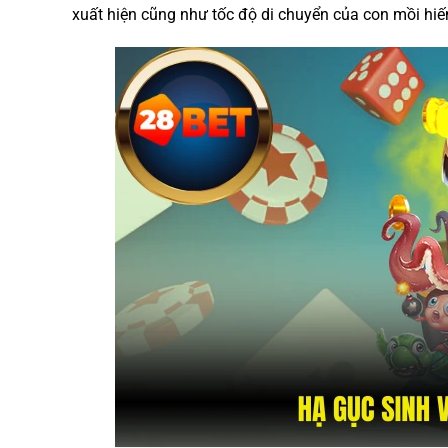
xuất hiện cũng như tốc độ di chuyển của con mồi hiế