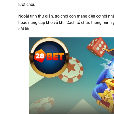
lượt chơi.
Ngoài tính thư giãn, trò chơi còn mang đến cơ hội nh
hoặc nâng cấp kho vũ khí. Cách tổ chức thông minh g
dài lâu.