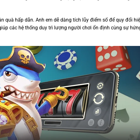
ận quà hấp dẫn. Anh em dễ dàng tích lũy điểm số để quy đổi hiệ
iúp các hệ thống duy trì lượng người chơi ổn định cùng sự hứn