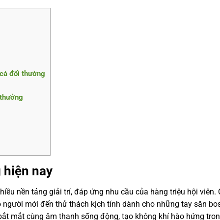
 cá đổi thường
 thưởng
 hiện nay
hiều nền tảng giải trí, đáp ứng nhu cầu của hàng triệu hội viên.
o người mới đến thử thách kịch tính dành cho những tay săn bo
 bắt mắt cùng âm thanh sống động, tạo không khí hào hứng tro