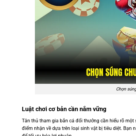
Chọn súng
Luật chơi cơ bản cần nắm vững
Tân thủ tham gia
bắn cá đổi thưởng
cần hiểu rõ một 
điểm nhận về dựa trên loại sinh vật bị tiêu diệt. Bạ
để tối ưu hóa lợi nhuận.