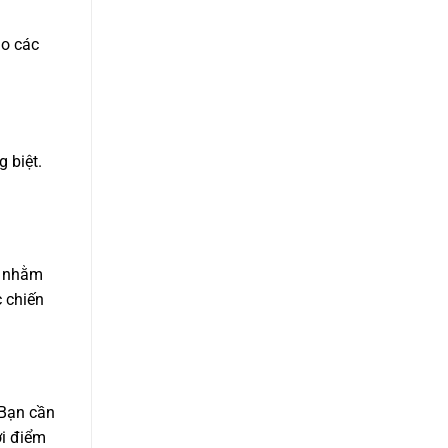
ảo các
 biệt.
y nhằm
c chiến
 Bạn cần
ời điểm