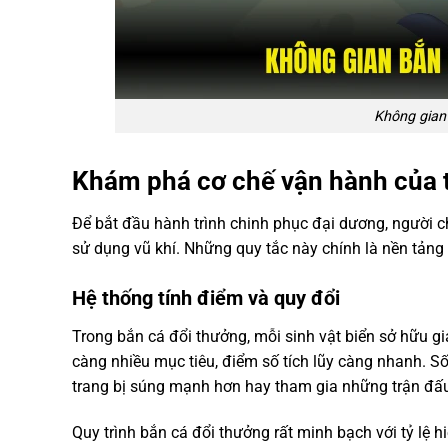
Không gian 
Khám phá cơ chế vận hành của t
Để bắt đầu hành trình chinh phục đại dương, người c
sử dụng vũ khí. Những quy tắc này chính là nền tảng
Hệ thống tính điểm và quy đổi
Trong
bắn cá đổi thưởng
, mỗi sinh vật biển sở hữu g
càng nhiều mục tiêu, điểm số tích lũy càng nhanh. Số
trang bị súng mạnh hơn hay tham gia những trận đấu
Quy trình
bắn cá đổi thưởng
rất minh bạch với tỷ lệ h