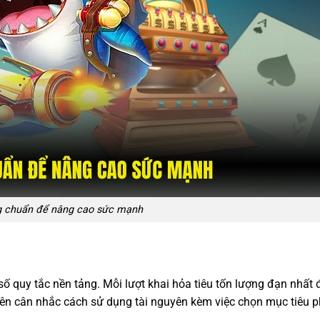
 chuẩn để nâng cao sức mạnh
số quy tắc nền tảng. Mỗi lượt khai hỏa tiêu tốn lượng đạn nhất 
n nên cân nhắc cách sử dụng tài nguyên kèm việc chọn mục tiêu 