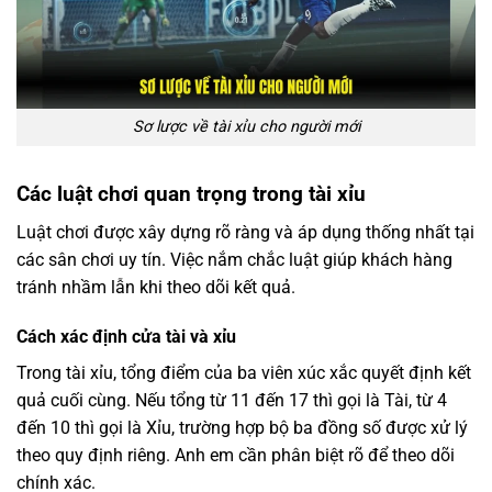
Sơ lược về tài xỉu cho người mới
Các luật chơi quan trọng trong tài xỉu
Luật chơi được xây dựng rõ ràng và áp dụng thống nhất tại
các sân chơi uy tín. Việc nắm chắc luật giúp khách hàng
tránh nhầm lẫn khi theo dõi kết quả.
Cách xác định cửa tài và xỉu
Trong
tài xỉu
, tổng điểm của ba viên xúc xắc quyết định kết
quả cuối cùng. Nếu tổng từ 11 đến 17 thì gọi là Tài, từ 4
đến 10 thì gọi là Xỉu, trường hợp bộ ba đồng số được xử lý
theo quy định riêng. Anh em cần phân biệt rõ để theo dõi
chính xác.