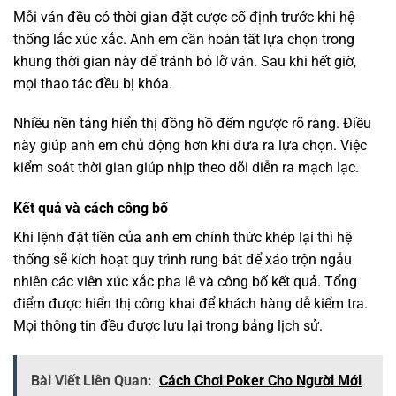
Mỗi ván đều có thời gian đặt cược cố định trước khi hệ
thống lắc xúc xắc. Anh em cần hoàn tất lựa chọn trong
khung thời gian này để tránh bỏ lỡ ván. Sau khi hết giờ,
mọi thao tác đều bị khóa.
Nhiều nền tảng hiển thị đồng hồ đếm ngược rõ ràng. Điều
này giúp anh em chủ động hơn khi đưa ra lựa chọn. Việc
kiểm soát thời gian giúp nhịp theo dõi diễn ra mạch lạc.
Kết quả và cách công bố
Khi lệnh đặt tiền của anh em chính thức khép lại thì hệ
thống sẽ kích hoạt quy trình rung bát để xáo trộn ngẫu
nhiên các viên xúc xắc pha lê và công bố kết quả. Tổng
điểm được hiển thị công khai để khách hàng dễ kiểm tra.
Mọi thông tin đều được lưu lại trong bảng lịch sử.
Bài Viết Liên Quan:
Cách Chơi Poker Cho Người Mới