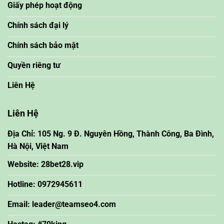
Giấy phép hoạt động
Chính sách đại lý
Chính sách bảo mật
Quyền riêng tư
Liên Hệ
Liên Hệ
Địa Chỉ: 105 Ng. 9 Đ. Nguyên Hồng, Thành Công, Ba Đình,
Hà Nội, Việt Nam
Website: 28bet28.vip
Hotline: 0972945611
Email:
leader@teamseo4.com