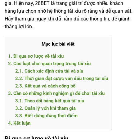
gia. Hiện nay,
28BET
là trang giải trí được nhiều khách
hàng lựa chọn nhờ hệ thống tài xỉu rõ ràng và dễ quan sát.
Hãy tham gia ngay khi đã nắm đủ các thông tin, để giành
thắng lợi lớn.
Mục lục bài viết
1.
Đi qua sơ lược về tài xỉu
2.
Các luật chơi quan trọng trong tài xỉu
2.1.
Cách xác định cửa tài và xỉu
2.2.
Thời gian đặt cược ván đấu trong tài xỉu
2.3.
Kết quả và cách công bố
3.
Cần có những kinh nghiệm gì để chơi tài xỉu
3.1.
Theo dõi bảng kết quả tài xỉu
3.2.
Quản lý vốn khi tham gia
3.3.
Biết dừng đúng thời điểm
4.
Kết luận
Đi qua sơ lược về tài xỉu