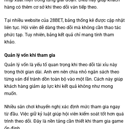
hàng có thêm cơ sở khi theo dõi ván tiếp theo.
Tại nhiều website của 28BET, bảng thống kê được cập nhật
liên tục. Hội viên dễ dàng theo dõi mà không cần thao tác
phức tạp. Tuy nhiên, bảng kết quả chỉ mang tính tham
khảo.
Quản lý vốn khi tham gia
Quản lý vốn là yếu tố quan trọng khi theo dõi
tài xỉu
này
trong thời gian dài. Anh em nên chia nhỏ ngân sách theo
từng ván để tránh dồn toàn bộ vào một lần. Cách này giúp
khách hàng giảm áp lực khi kết quả không như mong
muốn.
Nhiều sân chơi khuyến nghị xác định mức tham gia ngay
từ đầu. Việc giữ kỷ luật giúp hội viên kiểm soát tốt hơn quá
trình theo dõi. Đây là nền tảng cần thiết khi tham gia game
ổn định.