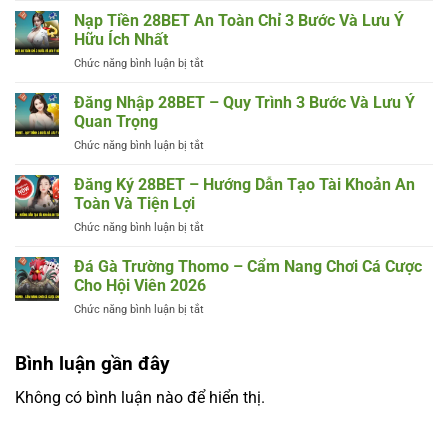
Và
Hot
Tiền
Nạp Tiền 28BET An Toàn Chỉ 3 Bước Và Lưu Ý
An
Hiện
28BET
Toàn
Hữu Ích Nhất
Nay
–
Trên
ở
Chức năng bình luận bị tắt
Hạn
Điện
Nạp
Mức
Thoại
Tiền
Đăng Nhập 28BET – Quy Trình 3 Bước Và Lưu Ý
Và
Di
28BET
3
Quan Trọng
Động
An
Bước
ở
Chức năng bình luận bị tắt
Toàn
Đổi
Đăng
Chỉ
Thưởng
Nhập
Đăng Ký 28BET – Hướng Dẫn Tạo Tài Khoản An
3
Chuẩn
28BET
Bước
Toàn Và Tiện Lợi
Xác
–
Và
ở
Chức năng bình luận bị tắt
Quy
Lưu
Đăng
Trình
Ý
Ký
Đá Gà Trường Thomo – Cẩm Nang Chơi Cá Cược
3
Hữu
28BET
Bước
Cho Hội Viên 2026
Ích
–
Và
Nhất
ở
Chức năng bình luận bị tắt
Hướng
Lưu
Đá
Dẫn
Ý
Gà
Tạo
Quan
Bình luận gần đây
Trường
Tài
Trọng
Thomo
Khoản
–
Không có bình luận nào để hiển thị.
An
Cẩm
Toàn
Nang
Và
Chơi
Tiện