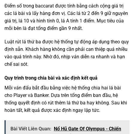
Điểm số trong
baccarat
được tính bằng cách cộng giá trị
các lá bài và lấy hàng đơn vị. Các lá từ 2 đến 9 giữ nguyên
giá trị, lá 10 và hình tính 0, lá A tính 1 điểm. Mục tiêu của
mỗi bên là đạt tổng điểm gần 9 nhất.
Luật rút lá thứ ba được hệ thống tự động áp dụng theo quy
định sẵn. Khách hàng không cần phải can thiệp quá nhiều
vào quá trình này. Nhờ đó, nhịp ván diễn ra nhanh và hạn
chế sai sót.
Quy trình trong chia bài và xác định kết quả
Mỗi ván đấu bắt đầu bằng việc hệ thống chia hai lá bài
cho Player và Banker. Dựa trên tổng điểm ban đầu, hệ
thống quyết định có rút thêm lá thứ ba hay không. Sau khi
hoàn tất, kết quả được xác định ngay lập tức.
Bài Viết Liên Quan:
Nổ Hũ Gate Of Olympus - Chiến