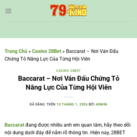
Chuyển
đến
nội
dung
Trang Chủ
»
Casino 28Bet
»
Baccarat – Nơi Ván Đấu
Chứng Tỏ Năng Lực Của Từng Hội Viên
CASINO 28BET
Baccarat – Nơi Ván Đấu Chứng Tỏ
Năng Lực Của Từng Hội Viên
ĐÃ ĐĂNG TRÊN
10 THÁNG 1, 2026
BỞI
ADMIN
Baccarat
đang được nhiều anh em quan tâm, hãy theo dõi
nội dung dưới đây để nắm rõ thông tin. Hiện nay,
28BET