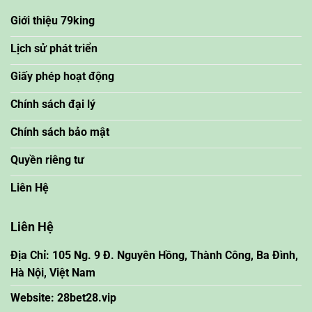
Giới thiệu 79king
Lịch sử phát triển
Giấy phép hoạt động
Chính sách đại lý
Chính sách bảo mật
Quyền riêng tư
Liên Hệ
Liên Hệ
Địa Chỉ: 105 Ng. 9 Đ. Nguyên Hồng, Thành Công, Ba Đình,
Hà Nội, Việt Nam
Website: 28bet28.vip