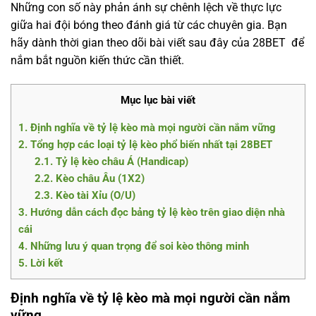
Những con số này phản ánh sự chênh lệch về thực lực
giữa hai đội bóng theo đánh giá từ các chuyên gia. Bạn
hãy dành thời gian theo dõi bài viết sau đây của 28BET để
nắm bắt nguồn kiến thức cần thiết.
Mục lục bài viết
1.
Định nghĩa về tỷ lệ kèo mà mọi người cần nắm vững
2.
Tổng hợp các loại tỷ lệ kèo phổ biến nhất tại 28BET
2.1.
Tỷ lệ kèo châu Á (Handicap)
2.2.
Kèo châu Âu (1X2)
2.3.
Kèo tài Xỉu (O/U)
3.
Hướng dẫn cách đọc bảng tỷ lệ kèo trên giao diện nhà
cái
4.
Những lưu ý quan trọng để soi kèo thông minh
5.
Lời kết
Định nghĩa về tỷ lệ kèo mà mọi người cần nắm
vững