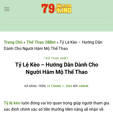
Chuyển
đến
nội
dung
Trang Chủ
»
Thể Thao 28Bet
»
Tỷ Lệ Kèo – Hướng Dẫn
Dành Cho Người Hâm Mộ Thể Thao
THỂ THAO 28BET
Tỷ Lệ Kèo – Hướng Dẫn Dành Cho
Người Hâm Mộ Thể Thao
ĐÃ ĐĂNG TRÊN
10 THÁNG 1, 2026
BỞI
ADMIN
Tỷ lệ kèo
luôn đóng vai trò quan trọng giúp người tham gia
xác định chính xác số tiền thưởng tiềm năng sẽ nhận về.