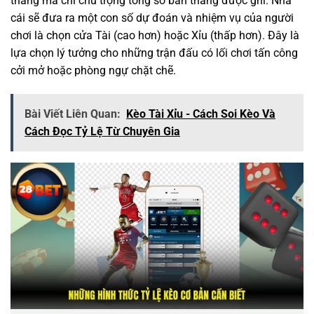
thắng mà chỉ chú trọng tổng số bàn thắng được ghi. Nhà
cái sẽ đưa ra một con số dự đoán và nhiệm vụ của người
chơi là chọn cửa Tài (cao hơn) hoặc Xỉu (thấp hơn). Đây là
lựa chọn lý tưởng cho những trận đấu có lối chơi tấn công
cởi mở hoặc phòng ngự chặt chẽ.
Bài Viết Liên Quan:
Kèo Tài Xỉu - Cách Soi Kèo Và
Cách Đọc Tỷ Lệ Từ Chuyên Gia