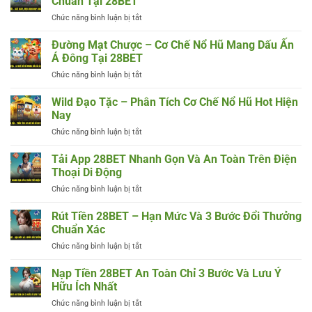
Chuẩn Tại 28BET
Tặc
ở
Chức năng bình luận bị tắt
–
Nổ
Phân
Hũ
Đường Mạt Chược – Cơ Chế Nổ Hũ Mang Dấu Ấn
Tích
Thần
Luật
Á Đông Tại 28BET
Tài
Chơi
ở
Chức năng bình luận bị tắt
–
Chuẩn
Đường
Luật
Tại
Mạt
Wild Đạo Tặc – Phân Tích Cơ Chế Nổ Hũ Hot Hiện
Quay,
28BET
Chược
Mẹo
Nay
–
Chọn
ở
Chức năng bình luận bị tắt
Cơ
Nhịp
Wild
Chế
Chuẩn
Đạo
Tải App 28BET Nhanh Gọn Và An Toàn Trên Điện
Nổ
Tại
Tặc
Hũ
Thoại Di Động
28BET
–
Mang
ở
Chức năng bình luận bị tắt
Phân
Dấu
Tải
Tích
Ấn
App
Rút Tiền 28BET – Hạn Mức Và 3 Bước Đổi Thưởng
Cơ
Á
28BET
Chế
Chuẩn Xác
Đông
Nhanh
Nổ
Tại
ở
Chức năng bình luận bị tắt
Gọn
Hũ
28BET
Rút
Và
Hot
Tiền
Nạp Tiền 28BET An Toàn Chỉ 3 Bước Và Lưu Ý
An
Hiện
28BET
Toàn
Hữu Ích Nhất
Nay
–
Trên
ở
Chức năng bình luận bị tắt
Hạn
Điện