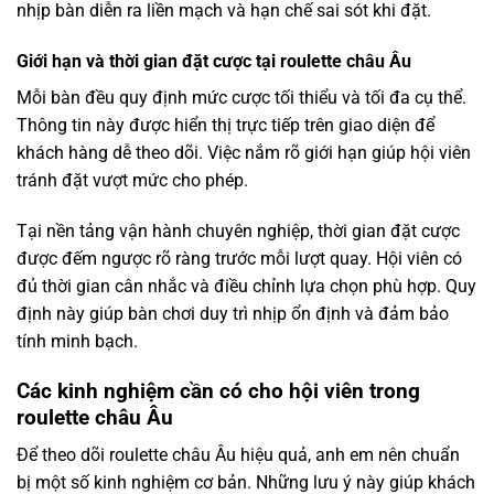
nhịp bàn diễn ra liền mạch và hạn chế sai sót khi đặt.
Giới hạn và thời gian đặt cược tại roulette châu Âu
Mỗi bàn đều quy định mức cược tối thiểu và tối đa cụ thể.
Thông tin này được hiển thị trực tiếp trên giao diện để
khách hàng dễ theo dõi. Việc nắm rõ giới hạn giúp hội viên
tránh đặt vượt mức cho phép.
Tại nền tảng vận hành chuyên nghiệp, thời gian đặt cược
được đếm ngược rõ ràng trước mỗi lượt quay. Hội viên có
đủ thời gian cân nhắc và điều chỉnh lựa chọn phù hợp. Quy
định này giúp bàn chơi duy trì nhịp ổn định và đảm bảo
tính minh bạch.
Các kinh nghiệm cần có cho hội viên trong
roulette châu Âu
Để theo dõi
roulette châu Âu
hiệu quả, anh em nên chuẩn
bị một số kinh nghiệm cơ bản. Những lưu ý này giúp khách