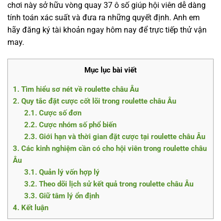
chơi này sở hữu vòng quay 37 ô số giúp hội viên dễ dàng
tính toán xác suất và đưa ra những quyết định. Anh em
hãy đăng ký tài khoản ngay hôm nay để trực tiếp thử vận
may.
Mục lục bài viết
1.
Tìm hiểu sơ nét về roulette châu Âu
2.
Quy tắc đặt cược cốt lõi trong roulette châu Âu
2.1.
Cược số đơn
2.2.
Cược nhóm số phổ biến
2.3.
Giới hạn và thời gian đặt cược tại roulette châu Âu
3.
Các kinh nghiệm cần có cho hội viên trong roulette châu
Âu
3.1.
Quản lý vốn hợp lý
3.2.
Theo dõi lịch sử kết quả trong roulette châu Âu
3.3.
Giữ tâm lý ổn định
4.
Kết luận