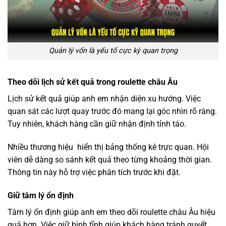
Quản lý vốn là yếu tố cực kỳ quan trọng
Theo dõi lịch sử kết quả trong roulette châu Âu
Lịch sử kết quả giúp anh em nhận diện xu hướng. Việc
quan sát các lượt quay trước đó mang lại góc nhìn rõ ràng.
Tuy nhiên, khách hàng cần giữ nhận định tỉnh táo.
Nhiều thương hiệu hiển thị bảng thống kê trực quan. Hội
viên dễ dàng so sánh kết quả theo từng khoảng thời gian.
Thông tin này hỗ trợ việc phân tích trước khi đặt.
Giữ tâm lý ổn định
Tâm lý ổn định giúp anh em theo dõi
roulette châu Âu
hiệu
quả hơn. Việc giữ bình tĩnh giúp khách hàng tránh quyết