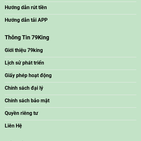
Hướng dẫn rút tiền
Hướng dẫn tải APP
Thông Tin 79King
Giới thiệu 79king
Lịch sử phát triển
Giấy phép hoạt động
Chính sách đại lý
Chính sách bảo mật
Quyền riêng tư
Liên Hệ