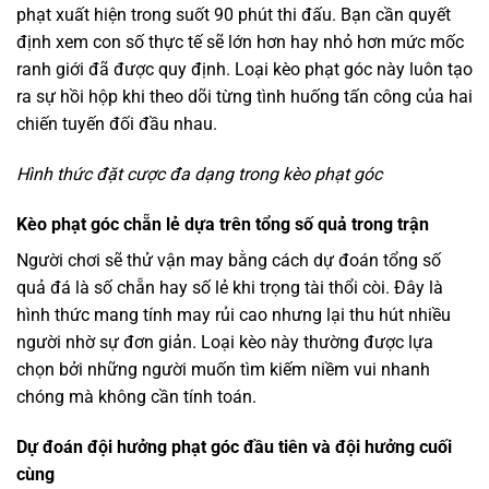
phạt xuất hiện trong suốt 90 phút thi đấu. Bạn cần quyết
định xem con số thực tế sẽ lớn hơn hay nhỏ hơn mức mốc
ranh giới đã được quy định. Loại
kèo phạt góc
này luôn tạo
ra sự hồi hộp khi theo dõi từng tình huống tấn công của hai
chiến tuyến đối đầu nhau.
Hình thức đặt cược đa dạng trong kèo phạt góc
Kèo phạt góc chẵn lẻ dựa trên tổng số quả trong trận
Người chơi sẽ thử vận may bằng cách dự đoán tổng số
quả đá là số chẵn hay số lẻ khi trọng tài thổi còi. Đây là
hình thức mang tính may rủi cao nhưng lại thu hút nhiều
người nhờ sự đơn giản. Loại kèo này thường được lựa
chọn bởi những người muốn tìm kiếm niềm vui nhanh
chóng mà không cần tính toán.
Dự đoán đội hưởng phạt góc đầu tiên và đội hưởng cuối
cùng