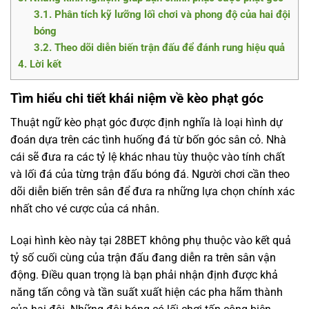
3.1.
Phân tích kỹ lưỡng lối chơi và phong độ của hai đội
bóng
3.2.
Theo dõi diễn biến trận đấu để đánh rung hiệu quả
4.
Lời kết
Tìm hiểu chi tiết khái niệm về kèo phạt góc
Thuật ngữ
kèo phạt góc
được định nghĩa là loại hình dự
đoán dựa trên các tình huống đá từ bốn góc sân cỏ. Nhà
cái sẽ đưa ra các tỷ lệ khác nhau tùy thuộc vào tính chất
và lối đá của từng trận đấu bóng đá. Người chơi cần theo
dõi diễn biến trên sân để đưa ra những lựa chọn chính xác
nhất cho vé cược của cá nhân.
Loại hình kèo này tại
28BET
không phụ thuộc vào kết quả
tỷ số cuối cùng của trận đấu đang diễn ra trên sân vận
động. Điều quan trọng là bạn phải nhận định được khả
năng tấn công và tần suất xuất hiện các pha hãm thành