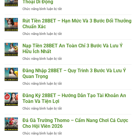
Hũ
Thoại Di Động
28BET
–
Mang
ở
Chức năng bình luận bị tắt
Phân
Dấu
Tải
Tích
Ấn
App
Rút Tiền 28BET – Hạn Mức Và 3 Bước Đổi Thưởng
Cơ
Á
28BET
Chế
Chuẩn Xác
Đông
Nhanh
Nổ
Tại
ở
Chức năng bình luận bị tắt
Gọn
Hũ
28BET
Rút
Và
Hot
Tiền
Nạp Tiền 28BET An Toàn Chỉ 3 Bước Và Lưu Ý
An
Hiện
28BET
Toàn
Hữu Ích Nhất
Nay
–
Trên
ở
Chức năng bình luận bị tắt
Hạn
Điện
Nạp
Mức
Thoại
Tiền
Đăng Nhập 28BET – Quy Trình 3 Bước Và Lưu Ý
Và
Di
28BET
3
Quan Trọng
Động
An
Bước
ở
Chức năng bình luận bị tắt
Toàn
Đổi
Đăng
Chỉ
Thưởng
Nhập
Đăng Ký 28BET – Hướng Dẫn Tạo Tài Khoản An
3
Chuẩn
28BET
Bước
Toàn Và Tiện Lợi
Xác
–
Và
ở
Chức năng bình luận bị tắt
Quy
Lưu
Đăng
Trình
Ý
Ký
Đá Gà Trường Thomo – Cẩm Nang Chơi Cá Cược
3
Hữu
28BET
Bước
Cho Hội Viên 2026
Ích
–
Và
Nhất
ở
Chức năng bình luận bị tắt
Hướng
Lưu