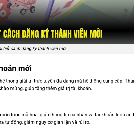
 tiết cách đăng ký thành viên mới
 khoản mới
hệ thống giải trí trực tuyến đa dạng mà hệ thống cung cấp. Th
ào mừng, giúp tăng thêm giá trị tài khoản.
 mới
được mã hóa, giúp thông tin cá nhân và tài khoản luôn an 
 tự động, giảm nguy cơ gian lận và rủi ro.