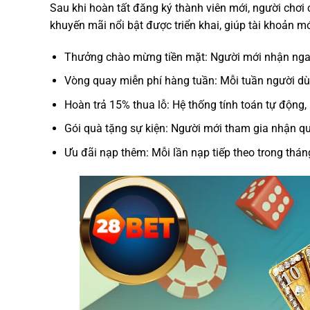
Sau khi hoàn tất
đăng ký thành viên mới
, người chơi
khuyến mãi nổi bật được triển khai, giúp tài khoản mớ
Thưởng chào mừng tiền mặt: Người mới nhận ngay 
Vòng quay miễn phí hàng tuần: Mỗi tuần người dùn
Hoàn trả 15% thua lỗ: Hệ thống tính toán tự động,
Gói quà tặng sự kiện: Người mới tham gia nhận q
Ưu đãi nạp thêm: Mỗi lần nạp tiếp theo trong thán