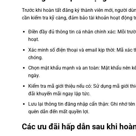
Trước khi hoàn tất
đăng ký thành viên mới
, người dù
cần kiểm tra kỹ càng, đảm bảo tài khoản hoạt động tr
Điền đầy đủ thông tin cá nhân chính xác: Mỗi trư
hoạt.
Xác minh số điện thoại và email kịp thời: Mã xác
chóng.
Chọn mật khẩu mạnh và an toàn: Mật khẩu nên kết
ngày.
Kiểm tra mã giới thiệu nếu có: Sử dụng mã giới t
đãi khuyến mãi ngay lập tức.
Lưu lại thông tin đăng nhập cẩn thận: Ghi nhớ tên
quên dẫn đến mất quyền lợi.
Các ưu đãi hấp dẫn sau khi hoàn