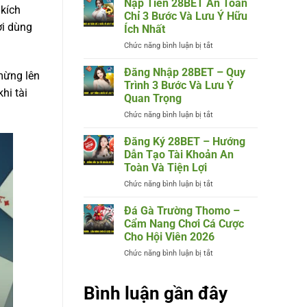
Nạp Tiền 28BET An Toàn
 kích
28BET
Trên
Chỉ 3 Bước Và Lưu Ý Hữu
–
Điện
ời dùng
Ích Nhất
Hạn
Thoại
ở
Chức năng bình luận bị tắt
Mức
Di
Nạp
Và
Động
Tiền
3
Đăng Nhập 28BET – Quy
mừng lên
28BET
Bước
Trình 3 Bước Và Lưu Ý
hi tài
An
Đổi
Quan Trọng
Toàn
Thưởng
ở
Chức năng bình luận bị tắt
Chỉ
Chuẩn
Đăng
3
Xác
Nhập
Bước
Đăng Ký 28BET – Hướng
28BET
Và
Dẫn Tạo Tài Khoản An
–
Lưu
Toàn Và Tiện Lợi
Quy
Ý
ở
Chức năng bình luận bị tắt
Trình
Hữu
Đăng
3
Ích
Ký
Bước
Nhất
Đá Gà Trường Thomo –
28BET
Và
Cẩm Nang Chơi Cá Cược
–
Lưu
Cho Hội Viên 2026
Hướng
Ý
ở
Chức năng bình luận bị tắt
Dẫn
Quan
Đá
Tạo
Trọng
Gà
Tài
Bình luận gần đây
Trường
Khoản
Thomo
An