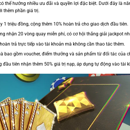
 có thể hưởng nhiều ưu đãi và quyền lợi đặc biệt. Dưới đây là n
i thêm phần giá trị.
1 triệu đồng, cộng thêm 10% hoàn trả cho giao dịch đầu tiên.
g nhận 20 vòng quay miễn phí, có cơ hội thắng giải jackpot nh
 hoàn trả trực tiếp vào tài khoản mà không cần thao tác thêm.
uà bao gồm voucher, điểm thưởng và sản phẩm từ đối tác của ch
g đầu tiên nhận thêm 50% giá trị nạp, áp dụng tự động vào tài 