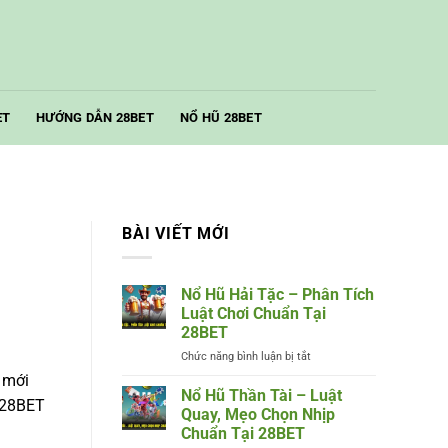
ET
HƯỚNG DẪN 28BET
NỔ HŨ 28BET
BÀI VIẾT MỚI
Nổ Hũ Hải Tặc – Phân Tích
Luật Chơi Chuẩn Tại
28BET
ở
Chức năng bình luận bị tắt
Nổ
 mới
Hũ
Nổ Hũ Thần Tài – Luật
m 28BET
Hải
Quay, Mẹo Chọn Nhịp
Tặc
Chuẩn Tại 28BET
–