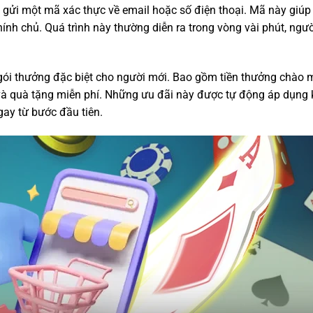
ẽ gửi một mã xác thực về email hoặc số điện thoại. Mã này giúp
ính chủ. Quá trình này thường diễn ra trong vòng vài phút, ngư
gói thưởng đặc biệt cho người mới. Bao gồm tiền thưởng chào 
 và quà tặng miễn phí. Những ưu đãi này được tự động áp dụng k
ay từ bước đầu tiên.