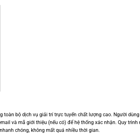
 toàn bộ dịch vụ giải trí trực tuyến chất lượng cao. Người dùng
email và mã giới thiệu (nếu có) để hệ thống xác nhận. Quy trình
nhanh chóng, không mất quá nhiều thời gian.