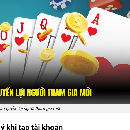
các quyền lợi người tham gia mới
 khi tạo tài khoản