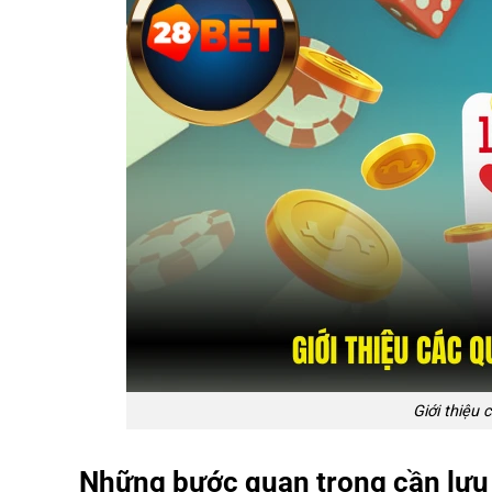
Giới thiệu 
Những bước quan trọng cần lưu ý