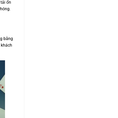
 tải ổn
chóng.
ng bằng
o khách