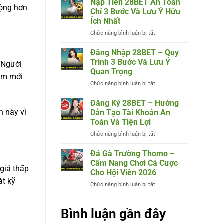
Nạp Tiền 28BET An Toàn
động hơn
28BET
Trên
Chỉ 3 Bước Và Lưu Ý Hữu
–
Điện
Ích Nhất
Hạn
Thoại
ở
Chức năng bình luận bị tắt
Mức
Di
Nạp
Và
Động
Tiền
3
Đăng Nhập 28BET – Quy
28BET
Bước
Trình 3 Bước Và Lưu Ý
. Người
An
Đổi
Quan Trọng
 em mới
Toàn
Thưởng
ở
Chức năng bình luận bị tắt
Chỉ
Chuẩn
Đăng
3
Xác
Nhập
Bước
Đăng Ký 28BET – Hướng
28BET
Và
h này vì
Dẫn Tạo Tài Khoản An
–
Lưu
Toàn Và Tiện Lợi
Quy
Ý
ở
Chức năng bình luận bị tắt
Trình
Hữu
Đăng
3
Ích
Ký
Bước
Nhất
Đá Gà Trường Thomo –
28BET
Và
Cẩm Nang Chơi Cá Cược
giá thấp
–
Lưu
Cho Hội Viên 2026
Hướng
Ý
át kỹ
ở
Chức năng bình luận bị tắt
Dẫn
Quan
Đá
Tạo
Trọng
Gà
Tài
Bình luận gần đây
Trường
Khoản
Thomo
An