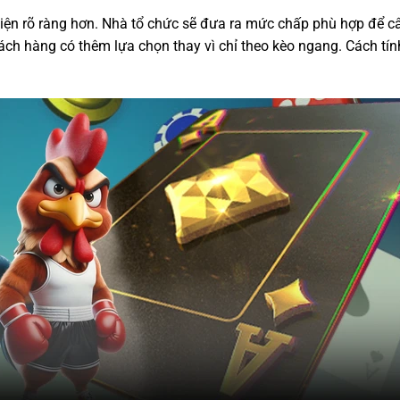
iện rõ ràng hơn. Nhà tổ chức sẽ đưa ra mức chấp phù hợp để c
hách hàng có thêm lựa chọn thay vì chỉ theo kèo ngang. Cách tí