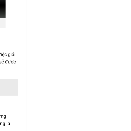
iệc giải
 sẽ được
ững
ng là