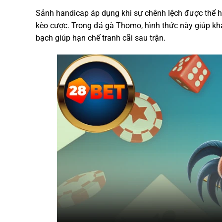
Sảnh handicap áp dụng khi sự chênh lệch được thể h
kèo cược. Trong
đá gà Thomo
, hình thức này giúp k
bạch giúp hạn chế tranh cãi sau trận.