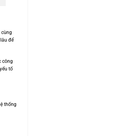
h cùng
 lâu để
c công
yếu tố
hệ thống