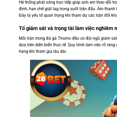
Hệ thống phát sóng trực tiếp giúp anh em theo dõi tr
định, hạn chế giật lag trong suốt trận đấu. Âm thanh
Đây là yếu tố quan trọng khi tham dự các trận đối kh
Tổ giám sát và trọng tài làm việc nghiêm 
Mỗi trận trong
đá gà Thomo
đều có đội ngũ giám sát
dựa trên diễn biến thực tế. Quy trình làm việc rõ ràn
hàng khi tham gia lâu dài.