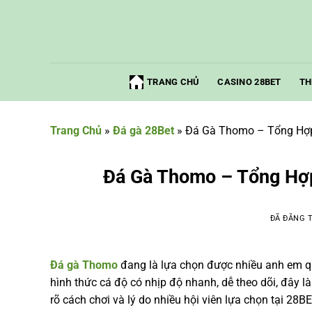
Chuyển
đến
nội
dung
TRANG CHỦ
CASINO 28BET
TH
Trang Chủ
»
Đá gà 28Bet
»
Đá Gà Thomo – Tổng Hợp
Đá Gà Thomo – Tổng Hợ
ĐÃ ĐĂNG 
Đá gà Thomo
đang là lựa chọn được nhiều anh em q
hình thức cá độ có nhịp độ nhanh, dễ theo dõi, đây l
rõ cách chơi và lý do nhiều hội viên lựa chọn tại 28BE