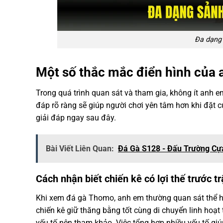
Đa dạng 
Một số thắc mắc điển hình của
Trong quá trình quan sát và tham gia, không ít anh 
đáp rõ ràng sẽ giúp người chơi yên tâm hơn khi đặt
giải đáp ngay sau đây.
Bài Viết Liên Quan:
Đá Gà S128 - Đấu Trường Cự
Cách nhận biết chiến kê có lợi thế trước t
Khi xem
đá gà Thomo
, anh em thường quan sát thể 
chiến kê giữ thăng bằng tốt cùng di chuyển linh hoạt
yếu tố nên tham khảo. Việc tổng hợp nhiều yếu tố giú