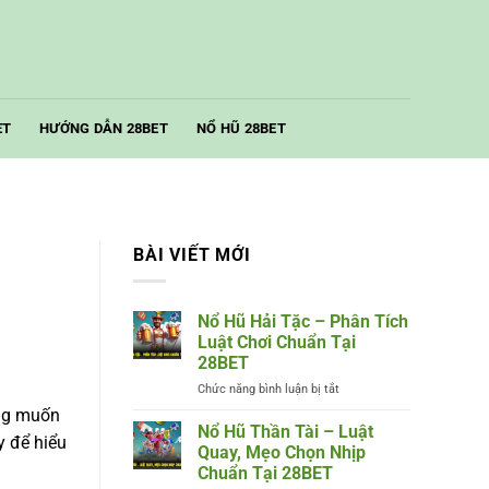
ET
HƯỚNG DẪN 28BET
NỔ HŨ 28BET
BÀI VIẾT MỚI
Nổ Hũ Hải Tặc – Phân Tích
Luật Chơi Chuẩn Tại
28BET
ở
Chức năng bình luận bị tắt
Nổ
ong muốn
Hũ
Nổ Hũ Thần Tài – Luật
y để hiểu
Hải
Quay, Mẹo Chọn Nhịp
Tặc
Chuẩn Tại 28BET
–