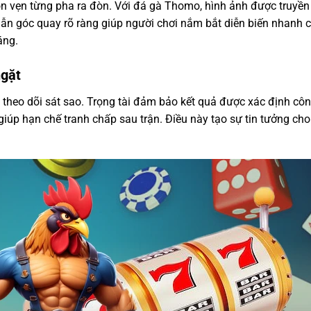
ọn vẹn từng pha ra đòn. Với
đá gà Thomo
, hình ảnh được truyền
 lẫn góc quay rõ ràng giúp người chơi nắm bắt diễn biến nhanh 
áng.
ngặt
 theo dõi sát sao. Trọng tài đảm bảo kết quả được xác định cô
g giúp hạn chế tranh chấp sau trận. Điều này tạo sự tin tưởng ch